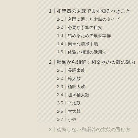
和楽器の太鼓でまず知るべきこと
入門に適した太鼓のタイプ
必要な予算の目安
始めるための最低準備
簡単な清掃手順
体験と相談の活用法
種類から紐解く和楽器の太鼓の魅力
長胴太鼓
締太鼓
桶胴太鼓
担ぎ桶太鼓
平太鼓
大太鼓
小鼓
後悔しない和楽器の太鼓の選び方