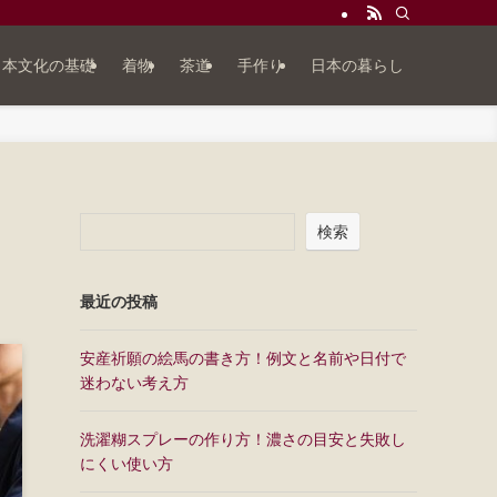
日本文化の基礎
着物
茶道
手作り
日本の暮らし
検索
最近の投稿
安産祈願の絵馬の書き方！例文と名前や日付で
迷わない考え方
洗濯糊スプレーの作り方！濃さの目安と失敗し
にくい使い方