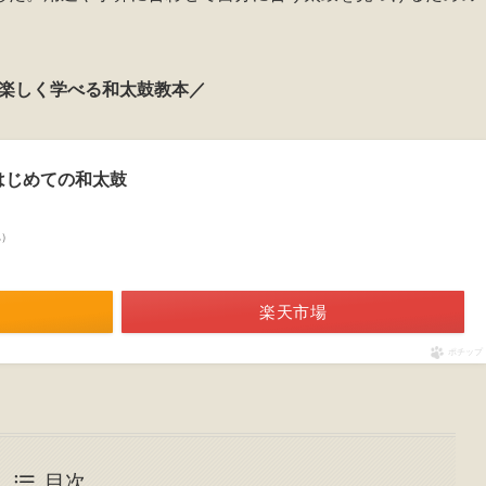
楽しく学べる和太鼓教本／
 はじめての和太鼓
べ）
楽天市場
ポチップ
目次