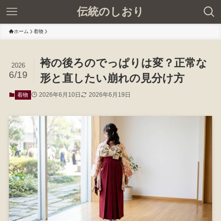
伝統のしおり
ホーム
着物
袴の後ろのでっぱりは変？正常な
2026
6/19
形と直したい崩れの見分け方
2026年6月10日
2026年6月19日
着物