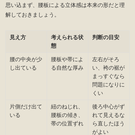
思い込まず、腰板による立体感は本来の形だと理
解しておきましょう。
見え方
考えられる状
判断の目安
態
腰の中央が少
腰板や帯によ
左右がそろ
し出ている
る自然な厚み
い、袴の裾が
まっすぐなら
問題になりに
くい
片側だけ出て
紐のねじれ、
後ろ中心がず
いる
腰板の傾き、
れて見えるな
帯の位置ずれ
ら直したほう
がよい