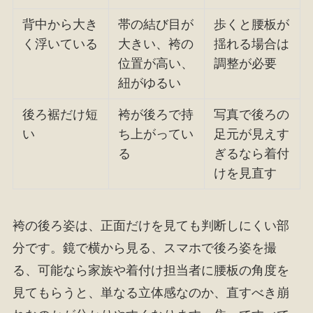
背中から大き
帯の結び目が
歩くと腰板が
く浮いている
大きい、袴の
揺れる場合は
位置が高い、
調整が必要
紐がゆるい
後ろ裾だけ短
袴が後ろで持
写真で後ろの
い
ち上がってい
足元が見えす
る
ぎるなら着付
けを見直す
袴の後ろ姿は、正面だけを見ても判断しにくい部
分です。鏡で横から見る、スマホで後ろ姿を撮
る、可能なら家族や着付け担当者に腰板の角度を
見てもらうと、単なる立体感なのか、直すべき崩