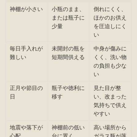
神棚が小さい
小瓶のまま、
倒れにくく、
または瓶子に
ほかのお供え
少量
を圧迫しにく
い
毎日手入れが
未開封の瓶を
中身が傷みに
難しい
短期間供える
くく、洗い物
の負担も少な
い
正月や節目の
瓶子や徳利に
見た目が整
日
移す
い、改まった
気持ちで供え
やすい
地震や落下が
神棚前の低い
高い場所から
心配
台に置く
ガラス瓶が落