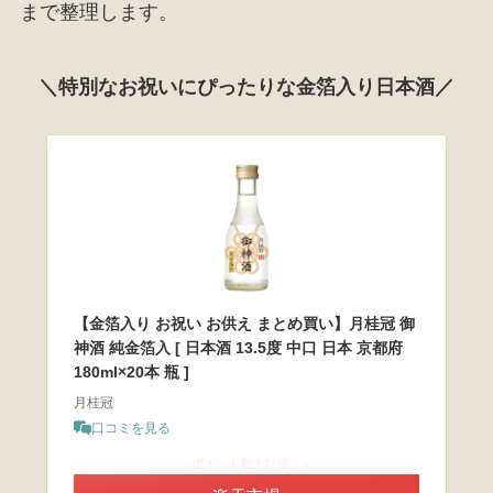
まで整理します。
＼特別なお祝いにぴったりな金箔入り日本酒／
【金箔入り お祝い お供え まとめ買い】月桂冠 御
神酒 純金箔入 [ 日本酒 13.5度 中口 日本 京都府
180ml×20本 瓶 ]
月桂冠
口コミを見る
＼ポイント最大11倍！／