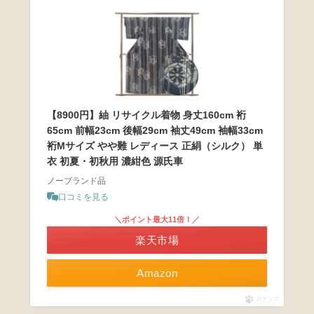
【8900円】紬 リサイクル着物 身丈160cm 裄
65cm 前幅23cm 後幅29cm 袖丈49cm 袖幅33cm
裄Mサイズ やや難 レディース 正絹（シルク） 単
衣 初夏・初秋用 濃紺色 源氏車
ノーブランド品
口コミを見る
＼ポイント最大11倍！／
楽天市場
Amazon
ポチップ