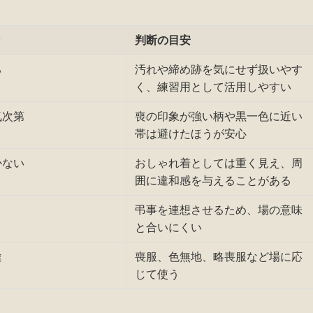
き
判断の目安
る
汚れや締め跡を気にせず扱いやす
く、練習用として活用しやすい
気次第
喪の印象が強い柄や黒一色に近い
帯は避けたほうが安心
かない
おしゃれ着としては重く見え、周
囲に違和感を与えることがある
弔事を連想させるため、場の意味
と合いにくい
途
喪服、色無地、略喪服など場に応
じて使う