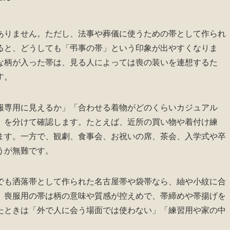
ありません。ただし、法事や葬儀に使うための帯として作られ
ると、どうしても「弔事の帯」という印象が出やすくなりま
な柄が入った帯は、見る人によっては喪の装いを連想するた
す。
服専用に見えるか」「合わせる着物がどのくらいカジュアル
」を分けて確認します。たとえば、近所の買い物や着付け練
ます。一方で、観劇、食事会、お祝いの席、茶会、入学式や卒
うが無難です。
でも洒落帯として作られた名古屋帯や袋帯なら、紬や小紋に合
、喪服用の帯は柄の意味や質感が控えめで、帯締めや帯揚げを
たときは「外で人に会う場面では使わない」「練習用や家の中