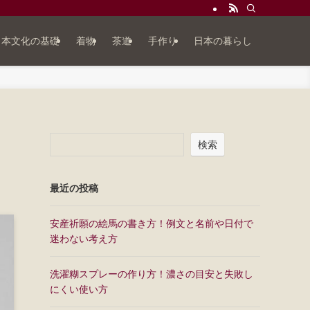
日本文化の基礎
着物
茶道
手作り
日本の暮らし
検索
最近の投稿
安産祈願の絵馬の書き方！例文と名前や日付で
迷わない考え方
洗濯糊スプレーの作り方！濃さの目安と失敗し
にくい使い方