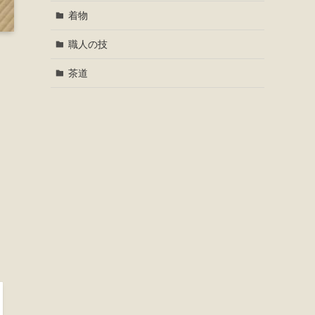
着物
職人の技
茶道