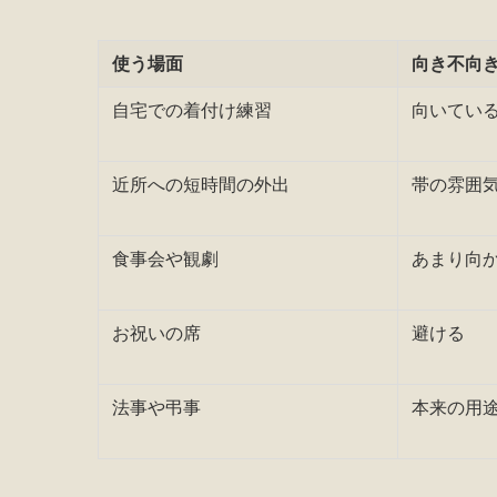
使う場面
向き不向
自宅での着付け練習
向いてい
近所への短時間の外出
帯の雰囲
食事会や観劇
あまり向
お祝いの席
避ける
法事や弔事
本来の用