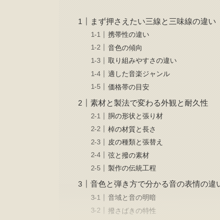
まず押さえたい三線と三味線の違い
携帯性の違い
音色の傾向
取り組みやすさの違い
適した音楽ジャンル
価格帯の目安
素材と製法で変わる外観と耐久性
胴の形状と張り材
棹の材質と長さ
皮の種類と張替え
弦と撥の素材
製作の伝統工程
音色と弾き方で分かる音の表情の違
音域と音の明暗
撥さばきの特性