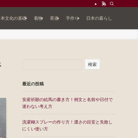
日本文化の基礎
着物
茶道
手作り
日本の暮らし
べ
検索
最近の投稿
安産祈願の絵馬の書き方！例文と名前や日付で
迷わない考え方
洗濯糊スプレーの作り方！濃さの目安と失敗し
にくい使い方