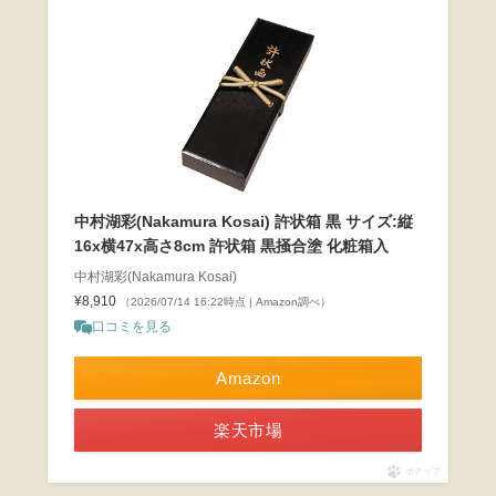
中村湖彩(Nakamura Kosai) 許状箱 黒 サイズ:縦
16x横47x高さ8cm 許状箱 黒掻合塗 化粧箱入
中村湖彩(Nakamura Kosai)
¥8,910
（2026/07/14 16:22時点 | Amazon調べ）
口コミを見る
Amazon
楽天市場
ポチップ