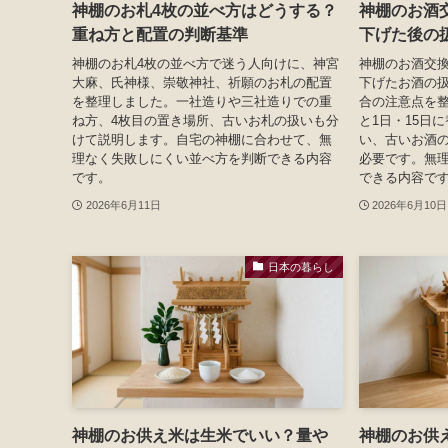
神棚のお札4枚の並べ方はどうする？
神棚のお酒
重ね方と配置の判断基準
下げた後の
神棚のお札4枚の並べ方で迷う人向けに、神宮
神棚のお酒交
大麻、氏神様、崇敬神社、祈願のお札の配置
下げたお酒の
を整理しました。一社造りや三社造りでの重
合の注意点を
ね方、4枚目の置き場所、古いお札の扱いも分
と1日・15日
けて説明します。自宅の神棚に合わせて、無
い、古いお酒
理なく失敗しにくい並べ方を判断できる内容
必要です。無
です。
できる内容で
2026年6月11日
2026年6月10日
日本の暮らし
神棚のお供え米は生米でいい？量や
神棚のお供