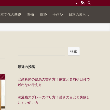
日本文化の基礎
着物
茶道
手作り
日本の暮らし
検索
最近の投稿
らし
安産祈願の絵馬の書き方！例文と名前や日付で
迷わない考え方
洗濯糊スプレーの作り方！濃さの目安と失敗し
にくい使い方