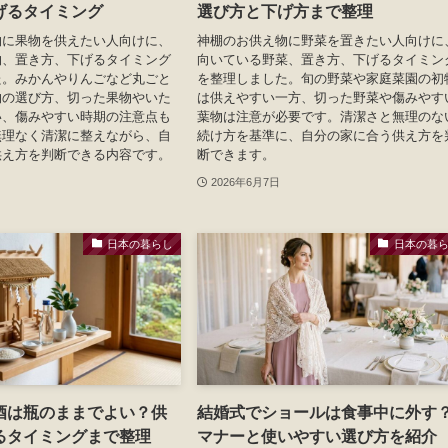
げるタイミング
選び方と下げ方まで整理
物に果物を供えたい人向けに、
神棚のお供え物に野菜を置きたい人向けに
物、置き方、下げるタイミング
向いている野菜、置き方、下げるタイミン
た。みかんやりんごなど丸ごと
を整理しました。旬の野菜や家庭菜園の初
物の選び方、切った果物やいた
は供えやすい一方、切った野菜や傷みやす
い、傷みやすい時期の注意点も
葉物は注意が必要です。清潔さと無理のな
無理なく清潔に整えながら、自
続け方を基準に、自分の家に合う供え方を
供え方を判断できる内容です。
断できます。
2026年6月7日
日本の暮らし
日本の暮
酒は瓶のままでよい？供
結婚式でショールは食事中に外す
るタイミングまで整理
マナーと使いやすい選び方を紹介