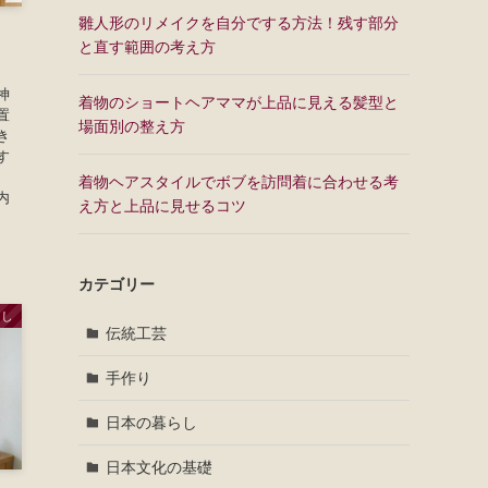
雛人形のリメイクを自分でする方法！残す部分
と直す範囲の考え方
神
着物のショートヘアママが上品に見える髪型と
置
場面別の整え方
き
す
着物ヘアスタイルでボブを訪問着に合わせる考
内
え方と上品に見せるコツ
カテゴリー
らし
伝統工芸
手作り
日本の暮らし
日本文化の基礎