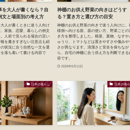
事を大人が書くなら？自
神棚のお供え野菜の向きはどうす
例文と場面別の考え方
る？置き方と選び方の目安
を大人が書くときに迷う人向け
神棚のお供え野菜の向きで迷う人向けに、
康、家族、恋愛、暮らしの例文
様側へ向ける面、器の使い方、野菜ごとの
た。人前で見られる場合の言い
き方を整理しました。根菜、葉物、なすや
情報を書きすぎない注意点も紹
ゅうり、トマトなどは置きやすさや傷みや
分の状況に合う自然な一文を選
さが異なります。清潔さと安全を保ちなが
冊を落ち着いて書ける内容で
ら、自宅の神棚に合う供え方を判断できる
容です。
2026年6月11日
日本の暮らし
日本の暮