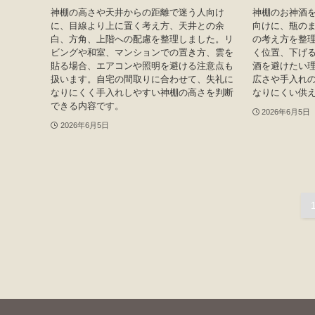
神棚の高さや天井からの距離で迷う人向け
神棚のお神酒
に、目線より上に置く考え方、天井との余
向けに、瓶の
白、方角、上階への配慮を整理しました。リ
の考え方を整
ビングや和室、マンションでの置き方、雲を
く位置、下げ
貼る場合、エアコンや照明を避ける注意点も
酒を避けたい
扱います。自宅の間取りに合わせて、失礼に
広さや手入れ
なりにくく手入れしやすい神棚の高さを判断
なりにくい供
できる内容です。
2026年6月5日
2026年6月5日