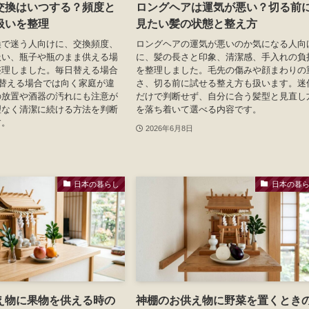
交換はいつする？頻度と
ロングヘアは運気が悪い？切る前
扱いを整理
見たい髪の状態と整え方
換で迷う人向けに、交換頻度、
ロングヘアの運気が悪いのか気になる人向
扱い、瓶子や瓶のまま供える場
に、髪の長さと印象、清潔感、手入れの負
整理しました。毎日替える場合
を整理しました。毛先の傷みや顔まわりの
に替える場合では向く家庭が違
さ、切る前に試せる整え方も扱います。迷
の放置や酒器の汚れにも注意が
だけで判断せず、自分に合う髪型と見直し
理なく清潔に続ける方法を判断
を落ち着いて選べる内容です。
す。
2026年6月8日
日本の暮らし
日本の暮
え物に果物を供える時の
神棚のお供え物に野菜を置くとき