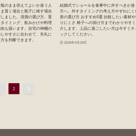
を瓶のまま供えてよいか迷う人
結婚式でショールを食事中に外すべきか迷
まま置く場合と瓶子に移す場合
方へ。外すタイミングの考え方やずれにく
理しました。清酒の選び方、置
形の選び方 おすすめ5選 比較したい素材や
るタイミング、飲みかけや料理
りにくさ 椅子への掛け方までわかりやす
理由も扱います。自宅の神棚の
介します。上品に過ごしたい方は今すぐチ
のしやすさに合わせて、失礼に
ックしてください。
え方を判断できます。
2026年4月18日
1
2
3