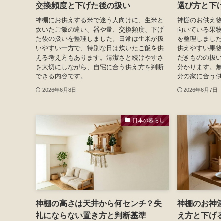
交換頻度と下げた後の扱い
選び方と下
神棚にお供えする米で迷う人向けに、生米と
神棚のお供え
炊いたご飯の違い、器や量、交換頻度、下げ
向いている果
た後の扱いを整理しました。日常は生米が扱
を整理しまし
いやすい一方で、特別な日は炊いたご飯を供
供えやすい果
える考え方もあります。清潔さと続けやすさ
だきものの扱
を大切にしながら、自宅に合う供え方を判断
分かります。
できる内容です。
分の家に合う
2026年6月8日
2026年6月7日
日本の暮らし
神棚の高さは天井から何センチ？失
神棚のお神
礼にならない置き方と判断基準
え方と下げ