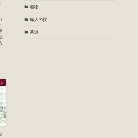
に
着物
職人の技
け
担
重
茶道
信
方
らし
の