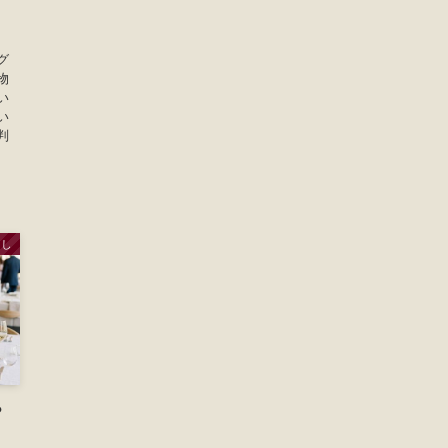
、
グ
物
い
い
判
らし
？