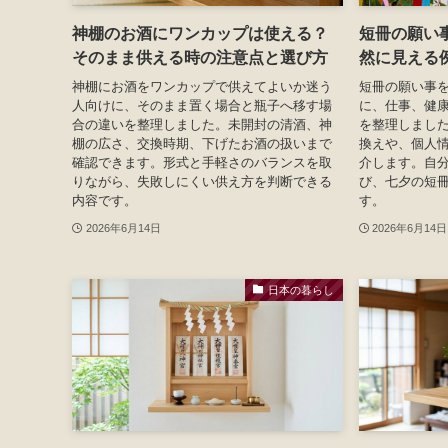
神棚のお酒にワンカップは使える？
短冊の願い
そのまま供える時の注意点と選び方
然に見える
神棚にお酒をワンカップで供えてよいか迷う
短冊の願い事
人向けに、そのまま置く場合と瓶子へ移す場
に、仕事、健
合の違いを整理しました。未開封の清酒、神
を整理しまし
棚の広さ、交換時期、下げたお酒の扱いまで
換えや、個人
確認できます。形式と手軽さのバランスを取
介します。自
りながら、失敗しにくい供え方を判断できる
び、七夕の短
内容です。
す。
2026年6月14日
2026年6月14日
日本の暮らし